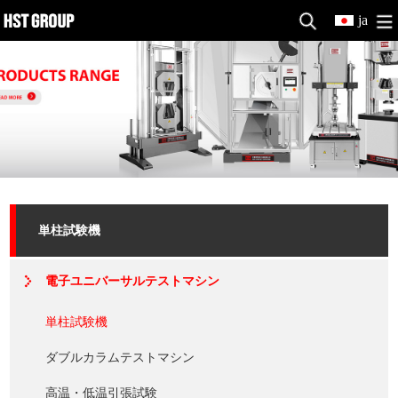
ja
単柱試験機
電子ユニバーサルテストマシン
単柱試験機
ダブルカラムテストマシン
高温・低温引張試験