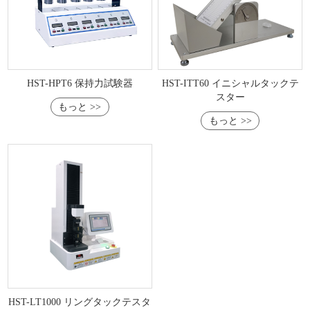
HST-HPT6 保持力試験器
HST-ITT60 イニシャルタックテ
スター
もっと >>
もっと >>
HST-LT1000 リングタックテスタ