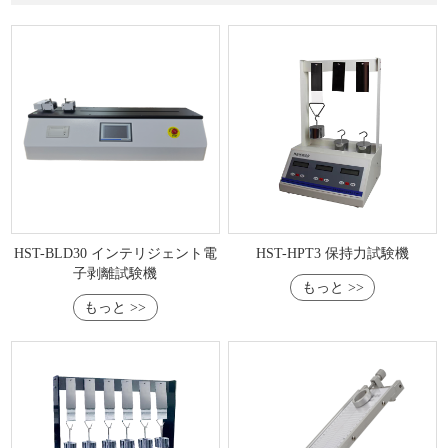
HST-BLD30 インテリジェント電
HST-HPT3 保持力試験機
子剥離試験機
もっと >>
もっと >>